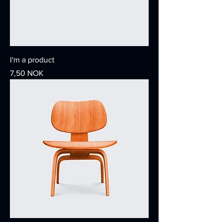
I'm a product
Giá
7,50 NOK