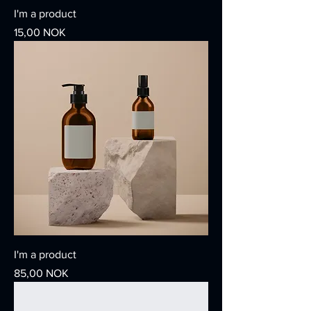
I'm a product
Giá
15,00 NOK
I'm a product
Giá
85,00 NOK