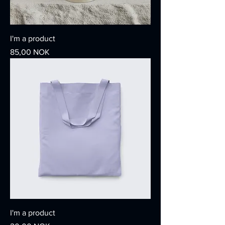
I'm a product
Giá
85,00 NOK
I'm a product