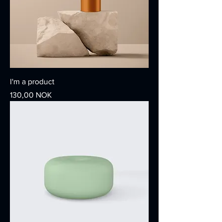
I'm a product
Giá
130,00 NOK